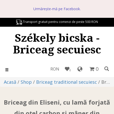
Urmărește-mă pe Facebook.
Transport gratuit pentru comenzi de peste 500 RON
Székely bicska -
Briceag secuiesc
0
RON
Toggle
0
navigation
Acasă
/
Shop
/
Briceag traditional secuiesc
/ Briceag din Eliseni, cu lamă forjată din oțel carbon și mâner din coarne de cerb, 22 cm
Briceag din Eliseni, cu lamă forjată
din oțel carbon și mâner din