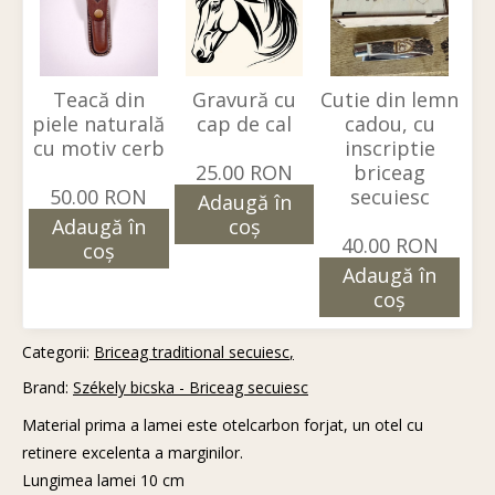
Teacă din
Gravură cu
Cutie din lemn
piele naturală
cap de cal
cadou, cu
cu motiv cerb
inscriptie
25.00 RON
briceag
50.00 RON
secuiesc
Adaugă în
Adaugă în
coş
40.00 RON
coş
Adaugă în
coş
Categorii:
Briceag traditional secuiesc
Brand:
Székely bicska - Briceag secuiesc
Material prima a lamei este otelcarbon forjat, un otel cu
retinere excelenta a marginilor.
Lungimea lamei 10 cm