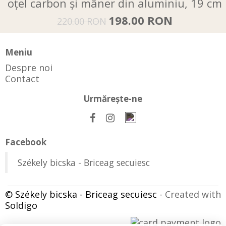
oțel carbon și mâner din aluminiu, 19 cm
198.00 RON
220.00 RON
Meniu
Despre noi
Contact
Urmăreşte-ne
Facebook
Székely bicska - Briceag secuiesc
© Székely bicska - Briceag secuiesc
- Created with
Soldigo