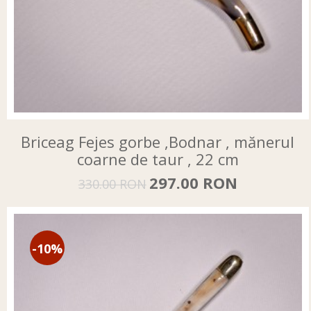
Briceag Fejes gorbe ,Bodnar , mănerul
coarne de taur , 22 cm
297.00 RON
330.00 RON
-10%