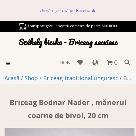
Urmărește-mă pe Facebook.
Transport gratuit pentru comenzi de peste 500 RON
Székely bicska - Briceag secuiesc
0
RON
Toggle
0
navigation
Acasă
/
Shop
/
Briceag traditional unguresc
/ Briceag Bodnar Nader , mănerul coarne de bivol, 20 cm
Briceag Bodnar Nader , mănerul
coarne de bivol, 20 cm