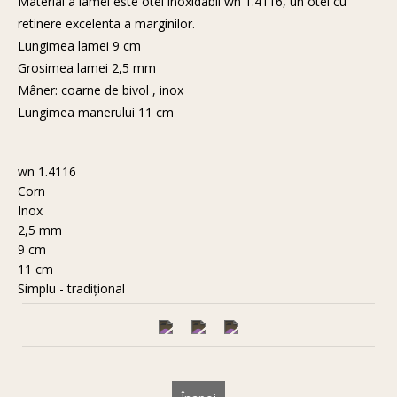
Material a lamei este otel inoxidabil wn 1.4116, un otel cu
retinere excelenta a marginilor.
Lungimea lamei 9 cm
Grosimea lamei 2,5 mm
Mâner: coarne de bivol , inox
Lungimea manerului 11 cm
wn 1.4116
Corn
Inox
2,5 mm
9 cm
11 cm
Simplu - tradiţional