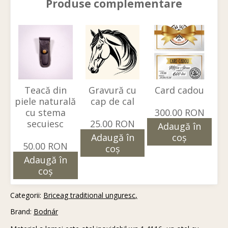
Produse complementare
Teacă din
Gravură cu
Card cadou
piele naturală
cap de cal
cu stema
300.00 RON
secuiesc
25.00 RON
Adaugă în
Adaugă în
coş
50.00 RON
coş
Adaugă în
coş
Categorii:
Briceag traditional unguresc
Brand:
Bodnár