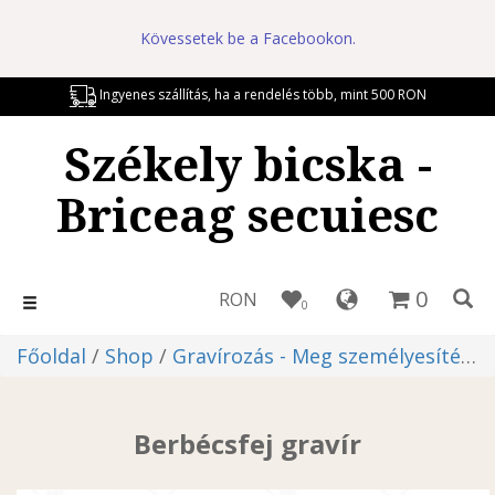
Kövessetek be a Facebookon.
Ingyenes szállítás, ha a rendelés több, mint 500 RON
Székely bicska -
Briceag secuiesc
0
RON
Toggle
0
navigation
Főoldal
/
Shop
/
Gravírozás - Meg személyesítés
/ 
Berbécsfej gravír