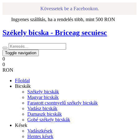
Kövessetek be a Facebookon.
Ingyenes szállítás, ha a rendelés több, mint 500 RON
Székely bicska - Briceag secuiesc
Toggle navigation
0
0
RON
Főoldal
Bicskák
Székely bicskák
Magyar bicskák
Faragott csontnyelű székely bicskák
Vadász bicskák
Damaszk bicskák
Gobé székely bicskák
Kések
Vadászkések
Hentes kések