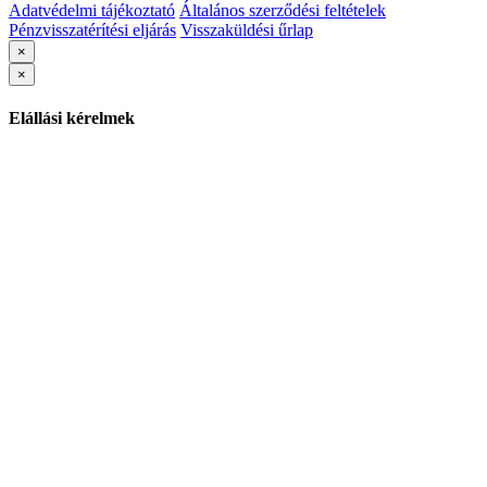
Adatvédelmi tájékoztató
Általános szerződési feltételek
Pénzvisszatérítési eljárás
Visszaküldési űrlap
×
×
Elállási kérelmek