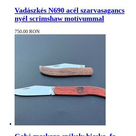
Vadászkés N690 acél szarvasagancs
nyél scrimshaw motívummal
750.00 RON