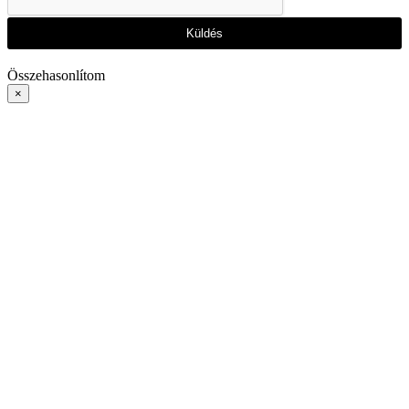
Küldés
Összehasonlítom
×