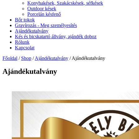
Konyhakések, Szakácskések, séfkések
Outdoor kések
Porcelán késfenő
Bőr tokok
Gravírozás - Meg személyesítés
Ajándékutalvány
Kés és bicskatartó állvány, ajándék doboz
Rólunk
Kapcsolat
Főoldal
/
Shop
/
Ajándékutalvány
/ Ajándékutalvány
Ajándékutalvány