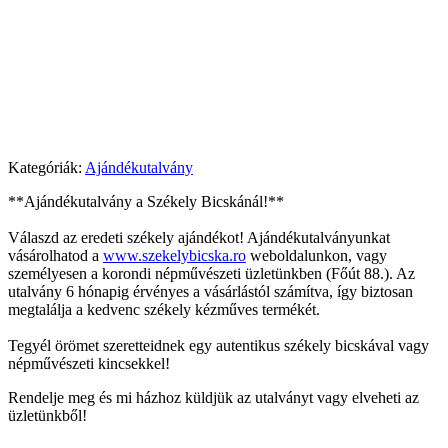
Kategóriák:
Ajándékutalvány
**Ajándékutalvány a Székely Bicskánál!**
Válaszd az eredeti székely ajándékot! Ajándékutalványunkat
vásárolhatod a
www.szekelybicska.ro
weboldalunkon, vagy
személyesen a korondi népművészeti üzletünkben (Főút 88.). Az
utalvány 6 hónapig érvényes a vásárlástól számítva, így biztosan
megtalálja a kedvenc székely kézműves termékét.
Tegyél örömet szeretteidnek egy autentikus székely bicskával vagy
népművészeti kincsekkel!
Rendelje meg és mi házhoz küldjük az utalványt vagy elveheti az
üzletünkből!