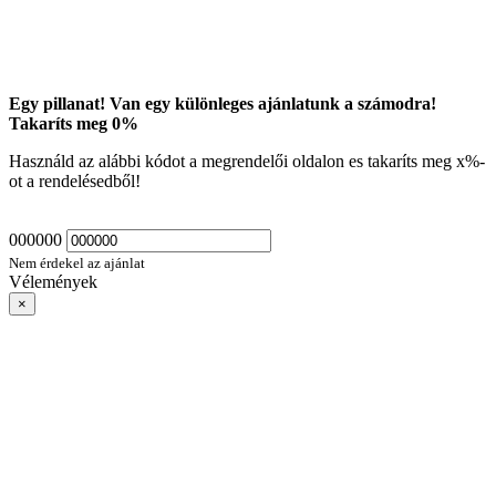
Egy pillanat! Van egy különleges ajánlatunk a számodra!
Takaríts meg
0
%
Használd az alábbi kódot a megrendelői oldalon es takaríts meg
x
%-
ot a rendelésedből!
000000
Nem érdekel az ajánlat
Vélemények
×