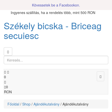
Kövessetek be a Facebookon.
Ingyenes szállítás, ha a rendelés több, mint 500 RON
Székely bicska - Briceag
secuiesc
Toggle
0
navigat
0
RON
Főoldal
/
Shop
/
Ajándékutalvány
/ Ajándékutalvány