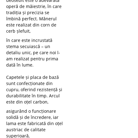
deosebit este o adevărată
operă de măiestrie, în care
tradiția și precizia se
îmbină perfect. Mânerul
este realizat din corn de
cerb șlefuit,
în care este incrustată
stema secuiască – un
detaliu unic, pe care noi l-
am realizat pentru prima
dată în lume.
Capetele și placa de bază
sunt confecționate din
cupru, oferind rezistență și
durabilitate în timp. Arcul
este din oțel carbon,
asigurând o funcționare
solidă și de încredere, iar
lama este fabricată din oțel
austriac de calitate
superioară,